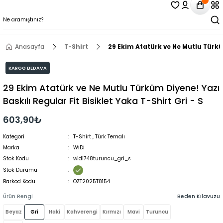
Anasayfa
T-Shirt
29 Ekim Atatürk ve Ne Mutlu Türküm 
KARGO BEDAVA
29 Ekim Atatürk ve Ne Mutlu Türküm Diyene! Yazı
Baskılı Regular Fit Bisiklet Yaka T-Shirt Gri - S
603,90₺
Kategori
T-Shirt
,
Türk Temalı
Marka
WİDİ
Stok Kodu
widi748turuncu_gri_s
Stok Durumu
Barkod Kodu
OZT2025T8154
Ürün Rengi
Beden Kılavuzu
Beyaz
Gri
Haki
Kahverengi
Kırmızı
Mavi
Turuncu