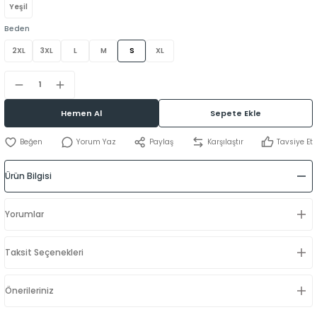
Yeşil
Beden
2XL
3XL
L
M
S
XL
Hemen Al
Sepete Ekle
Yorum Yaz
Paylaş
Karşılaştır
Tavsiye Et
Ürün Bilgisi
Yorumlar
Taksit Seçenekleri
Önerileriniz