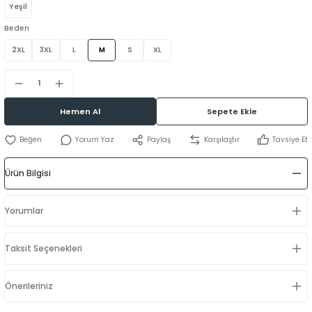
Yeşil
Beden
2XL
3XL
L
M
S
XL
Hemen Al
Sepete Ekle
Yorum Yaz
Paylaş
Karşılaştır
Tavsiye Et
Ürün Bilgisi
Yorumlar
Taksit Seçenekleri
Önerileriniz