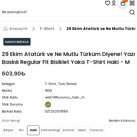
Anasayfa
T-Shirt
29 Ekim Atatürk ve Ne Mutlu Türküm
KARGO BEDAVA
29 Ekim Atatürk ve Ne Mutlu Türküm Diyene! Yazı
Baskılı Regular Fit Bisiklet Yaka T-Shirt Haki - M
603,90₺
Kategori
T-Shirt
,
Türk Temalı
Marka
WİDİ
Stok Kodu
widi748turuncu_haki_m
Stok Durumu
Barkod Kodu
OZT2025T8189
Ürün Rengi
Beden Kılavuzu
Beyaz
Gri
Haki
Kahverengi
Kırmızı
Mavi
Turuncu