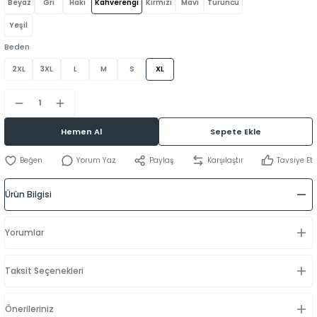
Beyaz
Gri
Haki
Kahverengi
Kırmızı
Mavi
Turuncu
Yeşil
Beden
2XL
3XL
L
M
S
XL
Hemen Al
Sepete Ekle
Yorum Yaz
Paylaş
Karşılaştır
Tavsiye Et
Ürün Bilgisi
Yorumlar
Taksit Seçenekleri
Önerileriniz