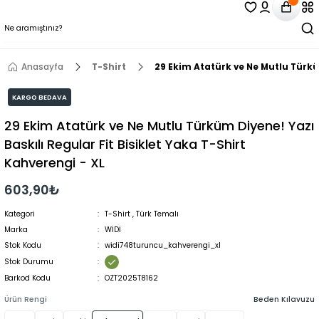
Anasayfa
T-Shirt
29 Ekim Atatürk ve Ne Mutlu Türküm
KARGO BEDAVA
29 Ekim Atatürk ve Ne Mutlu Türküm Diyene! Yazı
Baskılı Regular Fit Bisiklet Yaka T-Shirt
Kahverengi - XL
603,90₺
Kategori
T-Shirt
,
Türk Temalı
Marka
WİDİ
Stok Kodu
widi748turuncu_kahverengi_xl
Stok Durumu
Barkod Kodu
OZT2025T8162
Ürün Rengi
Beden Kılavuzu