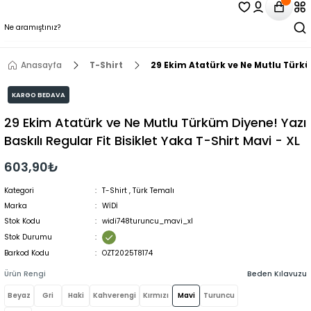
Anasayfa
T-Shirt
29 Ekim Atatürk ve Ne Mutlu Türküm
KARGO BEDAVA
29 Ekim Atatürk ve Ne Mutlu Türküm Diyene! Yazı
Baskılı Regular Fit Bisiklet Yaka T-Shirt Mavi - XL
603,90₺
Kategori
T-Shirt
,
Türk Temalı
Marka
WİDİ
Stok Kodu
widi748turuncu_mavi_xl
Stok Durumu
Barkod Kodu
OZT2025T8174
Ürün Rengi
Beden Kılavuzu
Beyaz
Gri
Haki
Kahverengi
Kırmızı
Mavi
Turuncu