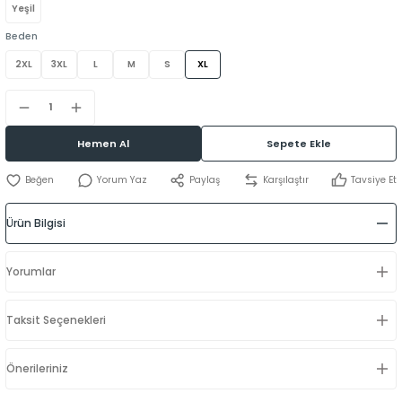
Yeşil
Beden
2XL
3XL
L
M
S
XL
Hemen Al
Sepete Ekle
Yorum Yaz
Paylaş
Karşılaştır
Tavsiye Et
Ürün Bilgisi
Yorumlar
Taksit Seçenekleri
Önerileriniz