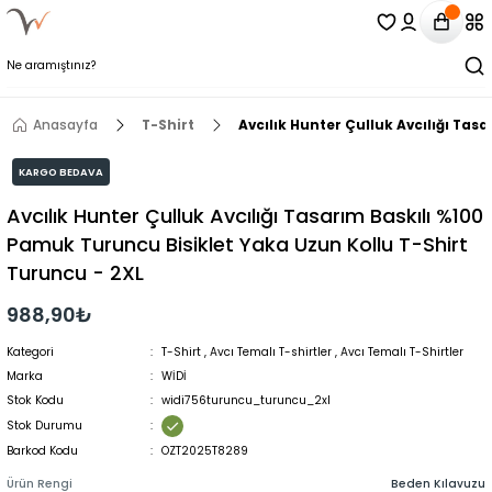
Anasayfa
T-Shirt
Avcılık Hunter Çulluk Avcılığı Ta
KARGO BEDAVA
Avcılık Hunter Çulluk Avcılığı Tasarım Baskılı %100
Pamuk Turuncu Bisiklet Yaka Uzun Kollu T-Shirt
Turuncu - 2XL
988,90₺
Kategori
T-Shirt
,
Avcı Temalı T-shirtler
,
Avcı Temalı T-Shirtler
Marka
WİDİ
Stok Kodu
widi756turuncu_turuncu_2xl
Stok Durumu
Barkod Kodu
OZT2025T8289
Ürün Rengi
Beden Kılavuzu