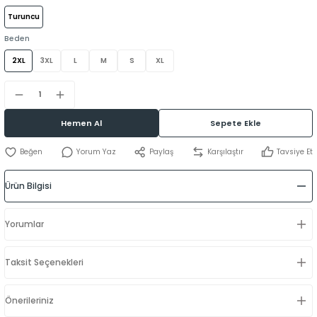
Turuncu
Beden
2XL
3XL
L
M
S
XL
Hemen Al
Sepete Ekle
Yorum Yaz
Paylaş
Karşılaştır
Tavsiye Et
Ürün Bilgisi
Yorumlar
Taksit Seçenekleri
Önerileriniz