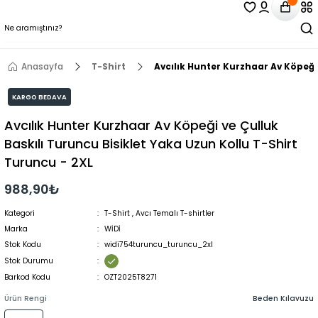
Anasayfa
T-Shirt
Avcılık Hunter Kurzhaar Av Köpeği 
KARGO BEDAVA
Avcılık Hunter Kurzhaar Av Köpeği ve Çulluk
Baskılı Turuncu Bisiklet Yaka Uzun Kollu T-Shirt
Turuncu - 2XL
988,90₺
Kategori
T-Shirt
,
Avcı Temalı T-shirtler
Marka
WİDİ
Stok Kodu
widi754turuncu_turuncu_2xl
Stok Durumu
Barkod Kodu
OZT2025T8271
Ürün Rengi
Beden Kılavuzu