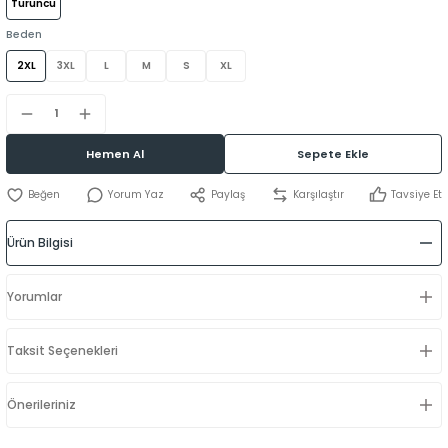
Turuncu
Beden
2XL
3XL
L
M
S
XL
Hemen Al
Sepete Ekle
Yorum Yaz
Paylaş
Karşılaştır
Tavsiye Et
Ürün Bilgisi
Yorumlar
Taksit Seçenekleri
Önerileriniz