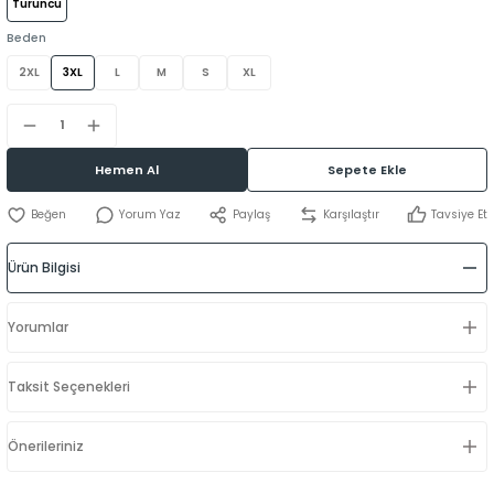
Turuncu
Beden
2XL
3XL
L
M
S
XL
Hemen Al
Sepete Ekle
Yorum Yaz
Paylaş
Karşılaştır
Tavsiye Et
Ürün Bilgisi
Yorumlar
Taksit Seçenekleri
Önerileriniz