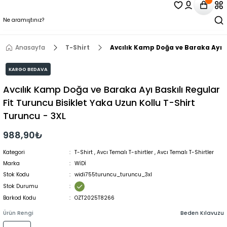
Anasayfa
T-Shirt
Avcılık Kamp Doğa ve Baraka Ayı Ba
KARGO BEDAVA
Avcılık Kamp Doğa ve Baraka Ayı Baskılı Regular
Fit Turuncu Bisiklet Yaka Uzun Kollu T-Shirt
Turuncu - 3XL
988,90₺
Kategori
T-Shirt
,
Avcı Temalı T-shirtler
,
Avcı Temalı T-Shirtler
Marka
WİDİ
Stok Kodu
widi755turuncu_turuncu_3xl
Stok Durumu
Barkod Kodu
OZT2025T8266
Ürün Rengi
Beden Kılavuzu