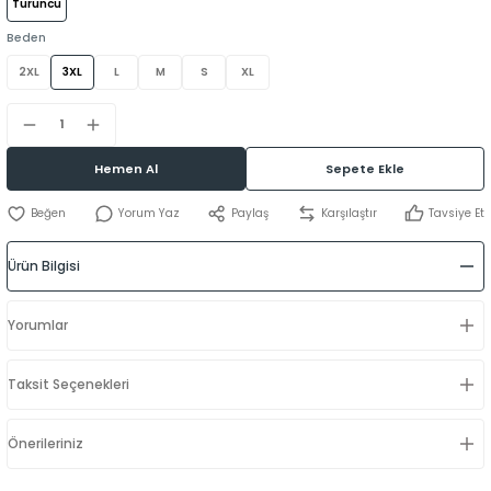
Turuncu
Beden
2XL
3XL
L
M
S
XL
Hemen Al
Sepete Ekle
Yorum Yaz
Paylaş
Karşılaştır
Tavsiye Et
Ürün Bilgisi
Yorumlar
Taksit Seçenekleri
Önerileriniz