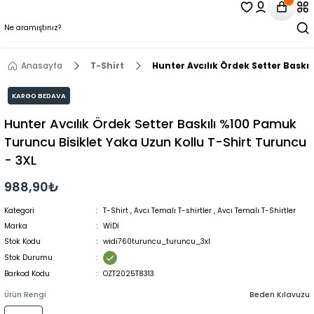
Anasayfa
T-Shirt
Hunter Avcılık Ördek Setter Baskı
KARGO BEDAVA
Hunter Avcılık Ördek Setter Baskılı %100 Pamuk
Turuncu Bisiklet Yaka Uzun Kollu T-Shirt Turuncu
- 3XL
988,90₺
Kategori
T-Shirt
,
Avcı Temalı T-shirtler
,
Avcı Temalı T-Shirtler
Marka
WİDİ
Stok Kodu
widi760turuncu_turuncu_3xl
Stok Durumu
Barkod Kodu
OZT2025T8313
Ürün Rengi
Beden Kılavuzu