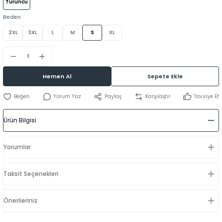
Turuncu
Beden
2XL
3XL
L
M
S
XL
Hemen Al
Sepete Ekle
Yorum Yaz
Paylaş
Karşılaştır
Tavsiye Et
Ürün Bilgisi
Yorumlar
Taksit Seçenekleri
Önerileriniz