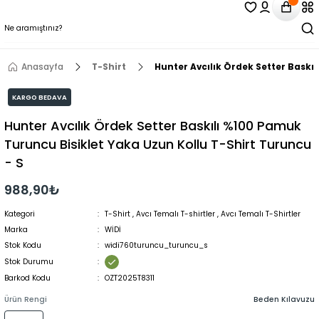
Anasayfa
T-Shirt
Hunter Avcılık Ördek Setter Baskı
KARGO BEDAVA
Hunter Avcılık Ördek Setter Baskılı %100 Pamuk
Turuncu Bisiklet Yaka Uzun Kollu T-Shirt Turuncu
- S
988,90₺
Kategori
T-Shirt
,
Avcı Temalı T-shirtler
,
Avcı Temalı T-Shirtler
Marka
WİDİ
Stok Kodu
widi760turuncu_turuncu_s
Stok Durumu
Barkod Kodu
OZT2025T8311
Ürün Rengi
Beden Kılavuzu