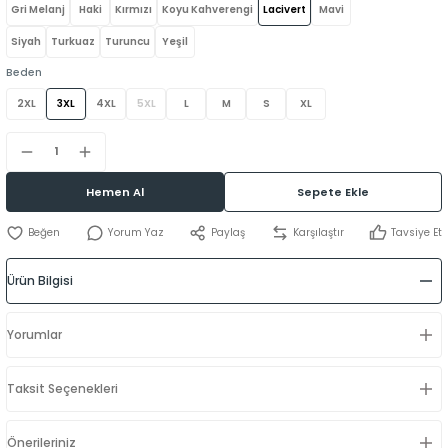
Gri Melanj
Haki
Kırmızı
Koyu Kahverengi
Lacivert
Mavi
Siyah
Turkuaz
Turuncu
Yeşil
Beden
2XL
3XL
4XL
5XL
L
M
S
XL
Hemen Al
Sepete Ekle
Yorum Yaz
Paylaş
Karşılaştır
Tavsiye Et
Ürün Bilgisi
Yorumlar
Taksit Seçenekleri
Önerileriniz