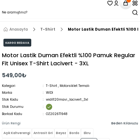
Anasayfa
T-Shirt
Motor Lastik Duman Efektli %100 P
KARGO BEDAVA
Motor Lastik Duman Efektli %100 Pamuk Regular
Fit Unisex T-Shirt Lacivert - 3XL
549,00₺
Kategori
T-Shirt
,
Motorsiklet Temalı
Marka
WİDİ
Stok Kodu
widi1120mavi_lacivert_3xl
Stok Durumu
Barkod Kodu
OZ2026T1948
Ürün Rengi
Beden Kılavuzu
Açık Kahverengi
Antrasit Gri
Beyaz
Bordo
Ekru