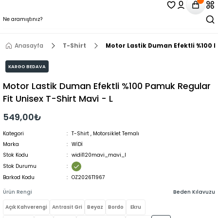
Anasayfa
T-Shirt
Motor Lastik Duman Efektli %100 P
KARGO BEDAVA
Motor Lastik Duman Efektli %100 Pamuk Regular
Fit Unisex T-Shirt Mavi - L
549,00₺
Kategori
T-Shirt
,
Motorsiklet Temalı
Marka
WİDİ
Stok Kodu
widi1120mavi_mavi_l
Stok Durumu
Barkod Kodu
OZ2026T1967
Ürün Rengi
Beden Kılavuzu
Açık Kahverengi
Antrasit Gri
Beyaz
Bordo
Ekru