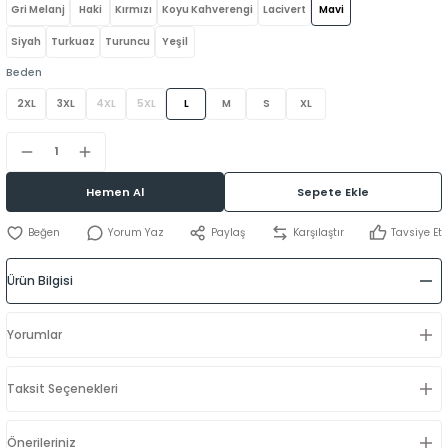
Gri Melanj
Haki
Kırmızı
Koyu Kahverengi
Lacivert
Mavi
Siyah
Turkuaz
Turuncu
Yeşil
Beden
2XL
3XL
4XL
5XL
L
M
S
XL
Hemen Al
Sepete Ekle
Yorum Yaz
Paylaş
Karşılaştır
Tavsiye Et
Ürün Bilgisi
Yorumlar
Taksit Seçenekleri
Önerileriniz