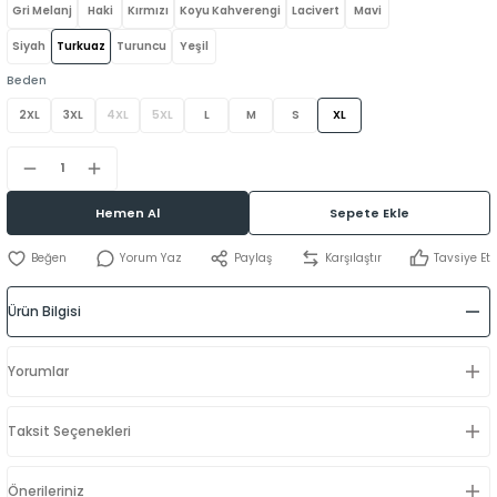
Gri Melanj
Haki
Kırmızı
Koyu Kahverengi
Lacivert
Mavi
Siyah
Turkuaz
Turuncu
Yeşil
Beden
2XL
3XL
4XL
5XL
L
M
S
XL
Hemen Al
Sepete Ekle
Yorum Yaz
Paylaş
Karşılaştır
Tavsiye Et
Ürün Bilgisi
Yorumlar
Taksit Seçenekleri
Önerileriniz