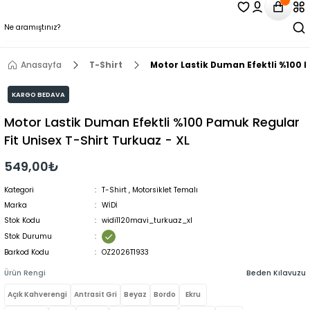
Anasayfa
T-Shirt
Motor Lastik Duman Efektli %100 P
KARGO BEDAVA
Motor Lastik Duman Efektli %100 Pamuk Regular
Fit Unisex T-Shirt Turkuaz - XL
549,00₺
Kategori
T-Shirt
,
Motorsiklet Temalı
Marka
WİDİ
Stok Kodu
widi1120mavi_turkuaz_xl
Stok Durumu
Barkod Kodu
OZ2026T1933
Ürün Rengi
Beden Kılavuzu
Açık Kahverengi
Antrasit Gri
Beyaz
Bordo
Ekru