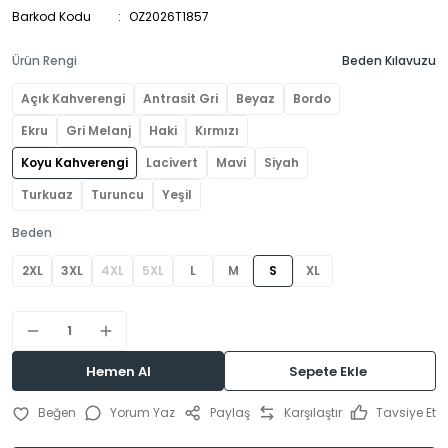
Barkod Kodu
OZ2026T1857
Ürün Rengi
Beden Kılavuzu
Açık Kahverengi
Antrasit Gri
Beyaz
Bordo
Ekru
Gri Melanj
Haki
Kırmızı
Koyu Kahverengi
Lacivert
Mavi
Siyah
Turkuaz
Turuncu
Yeşil
Beden
2XL
3XL
4XL
5XL
L
M
S
XL
Hemen Al
Sepete Ekle
Yorum Yaz
Paylaş
Karşılaştır
Tavsiye Et