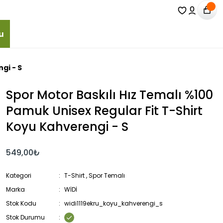
u
gi - S
Spor Motor Baskılı Hız Temalı %100
Pamuk Unisex Regular Fit T-Shirt
Koyu Kahverengi - S
549,00₺
Kategori
T-Shirt
,
Spor Temalı
Marka
WİDİ
Stok Kodu
widi1119ekru_koyu_kahverengi_s
Stok Durumu