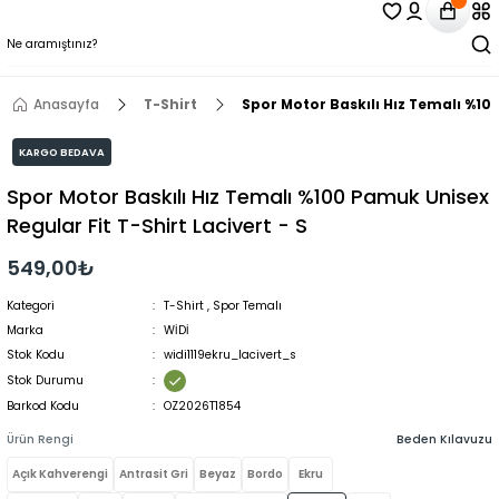
Anasayfa
T-Shirt
Spor Motor Baskılı Hız Temalı %100
KARGO BEDAVA
Spor Motor Baskılı Hız Temalı %100 Pamuk Unisex
Regular Fit T-Shirt Lacivert - S
549,00₺
Kategori
T-Shirt
,
Spor Temalı
Marka
WİDİ
Stok Kodu
widi1119ekru_lacivert_s
Stok Durumu
Barkod Kodu
OZ2026T1854
Ürün Rengi
Beden Kılavuzu
Açık Kahverengi
Antrasit Gri
Beyaz
Bordo
Ekru