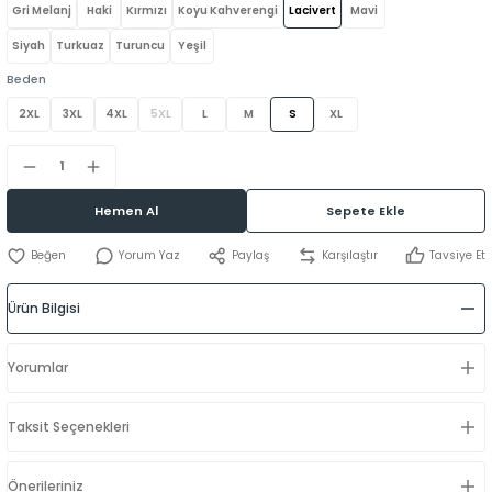
Gri Melanj
Haki
Kırmızı
Koyu Kahverengi
Lacivert
Mavi
Siyah
Turkuaz
Turuncu
Yeşil
Beden
2XL
3XL
4XL
5XL
L
M
S
XL
Hemen Al
Sepete Ekle
Yorum Yaz
Paylaş
Karşılaştır
Tavsiye Et
Ürün Bilgisi
Yorumlar
Taksit Seçenekleri
Önerileriniz