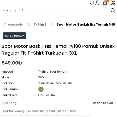
Anasayfa
T-Shirt
Spor Motor Baskılı Hız Temalı %10
KARGO BEDAVA
Spor Motor Baskılı Hız Temalı %100 Pamuk Unisex
Regular Fit T-Shirt Turkuaz - 3XL
549,00₺
Kategori
T-Shirt
,
Spor Temalı
Marka
WİDİ
Stok Kodu
widi1119ekru_turkuaz_3xl
Stok Durumu
Barkod Kodu
OZ2026T1841
Ürün Rengi
Beden Kılavuzu
Açık Kahverengi
Antrasit Gri
Beyaz
Bordo
Ekru