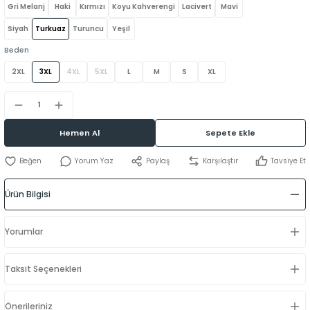
Gri Melanj
Haki
Kırmızı
Koyu Kahverengi
Lacivert
Mavi
Siyah
Turkuaz
Turuncu
Yeşil
Beden
2XL
3XL
4XL
5XL
L
M
S
XL
Hemen Al
Sepete Ekle
Yorum Yaz
Paylaş
Karşılaştır
Tavsiye Et
Ürün Bilgisi
Yorumlar
Taksit Seçenekleri
Önerileriniz