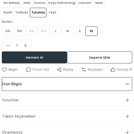
Gri Melanj
Haki
Kırmızı
Koyu Kahverengi
Lacivert
Mavi
Siyah
Turkuaz
Turuncu
Yeşil
Beden
2XL
3XL
4XL
5XL
L
M
S
XL
Hemen Al
Sepete Ekle
Yorum Yaz
Paylaş
Karşılaştır
Tavsiye Et
Ürün Bilgisi
Yorumlar
Taksit Seçenekleri
Önerileriniz