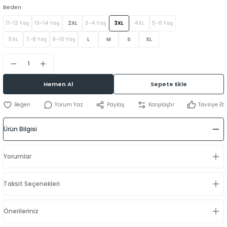
Beden
11-12 Yaş
13-14 Yaş
2XL
3-4 Yaş
3XL
4XL
5-6 Yaş
5XL
7-8 Yaş
9-10 Yaş
L
M
S
XL
Hemen Al
Sepete Ekle
Yorum Yaz
Paylaş
Karşılaştır
Tavsiye Et
Ürün Bilgisi
Yorumlar
Taksit Seçenekleri
Önerileriniz