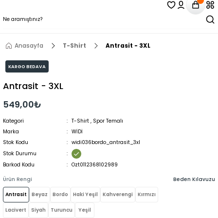
Anasayfa
T-Shirt
Antrasit - 3XL
KARGO BEDAVA
Antrasit - 3XL
549,00₺
Kategori
T-Shirt
,
Spor Temalı
Marka
WİDİ
Stok Kodu
widi036bordo_antrasit_3xl
Stok Durumu
Barkod Kodu
Ozt0112368102989
Ürün Rengi
Beden Kılavuzu
Antrasit
Beyaz
Bordo
Haki Yeşil
Kahverengi
Kırmızı
Lacivert
Siyah
Turuncu
Yeşil