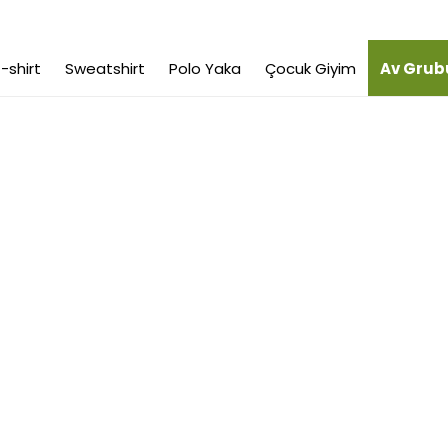
-shirt
Sweatshirt
Polo Yaka
Çocuk Giyim
Av Grub