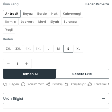
Ürün Rengi
Beden Kılavuzu
Antrasit
Beyaz
Bordo
Haki
Kahverengi
Kırmızı
Lacivert
Mavi
Siyah
Turuncu
Yeşil
Beden
2XL
3XL
4XL
5XL
L
M
S
XL
Hemen Al
Sepete Ekle
Yorum Yaz
Paylaş
Karşılaştır
Tavsiye Et
Ürün Bilgisi