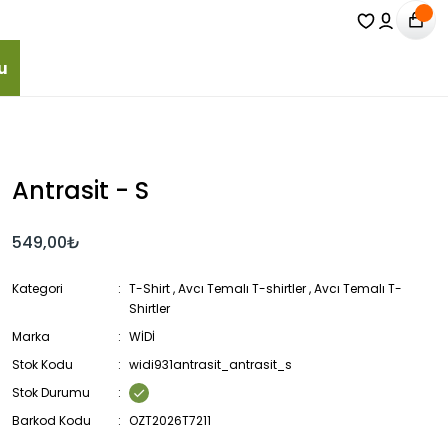
u
Antrasit - S
549,00₺
Kategori
T-Shirt
,
Avcı Temalı T-shirtler
,
Avcı Temalı T-
Shirtler
Marka
WİDİ
Stok Kodu
widi931antrasit_antrasit_s
Stok Durumu
Barkod Kodu
OZT2026T7211