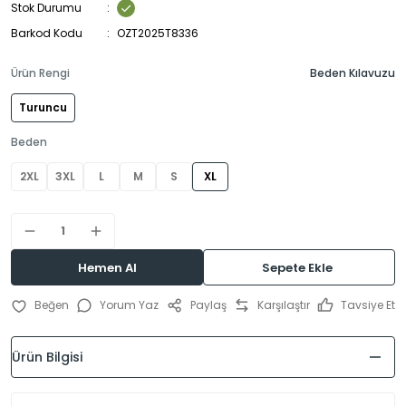
Stok Durumu
Barkod Kodu
OZT2025T8336
Ürün Rengi
Beden Kılavuzu
Turuncu
Beden
2XL
3XL
L
M
S
XL
Hemen Al
Sepete Ekle
Yorum Yaz
Paylaş
Karşılaştır
Tavsiye Et
Ürün Bilgisi