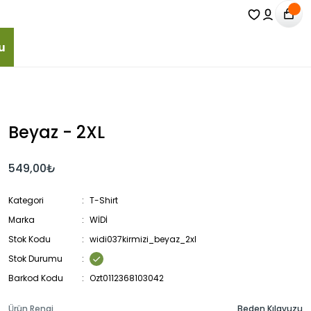
u
Beyaz - 2XL
549,00₺
Kategori
T-Shirt
Marka
WİDİ
Stok Kodu
widi037kirmizi_beyaz_2xl
Stok Durumu
Barkod Kodu
Ozt0112368103042
Ürün Rengi
Beden Kılavuzu