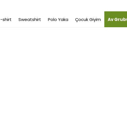
-shirt
Sweatshirt
Polo Yaka
Çocuk Giyim
Av Grub