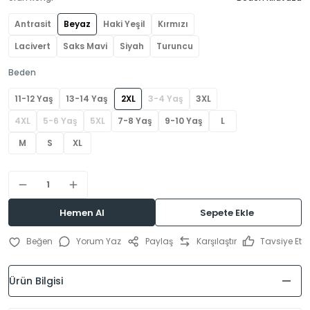
Antrasit
Beyaz
Haki Yeşil
Kırmızı
Lacivert
Saks Mavi
Siyah
Turuncu
Beden
11-12 Yaş
13-14 Yaş
2XL
3-4 Yaş
3XL
4XL
5-6 Yaş
5XL
7-8 Yaş
9-10 Yaş
L
M
S
XL
Hemen Al
Sepete Ekle
Yorum Yaz
Paylaş
Karşılaştır
Tavsiye Et
Ürün Bilgisi