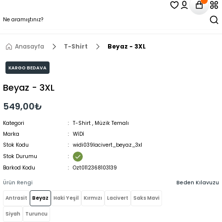
Anasayfa
T-Shirt
Beyaz - 3XL
KARGO BEDAVA
Beyaz - 3XL
549,00₺
Kategori
T-Shirt
,
Müzik Temalı
Marka
WİDİ
Stok Kodu
widi039lacivert_beyaz_3xl
Stok Durumu
Barkod Kodu
Ozt0112368103139
Ürün Rengi
Beden Kılavuzu
Antrasit
Beyaz
Haki Yeşil
Kırmızı
Lacivert
Saks Mavi
Siyah
Turuncu