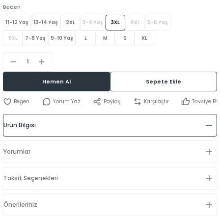
Beden
11-12 Yaş
13-14 Yaş
2XL
3-4 Yaş
3XL
4XL
5-6 Yaş
5XL
7-8 Yaş
9-10 Yaş
L
M
S
XL
Hemen Al
Sepete Ekle
Yorum Yaz
Paylaş
Karşılaştır
Tavsiye Et
Ürün Bilgisi
Yorumlar
Taksit Seçenekleri
Önerileriniz