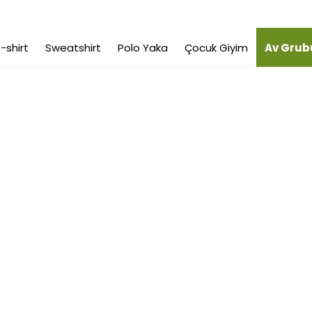
-shirt
Sweatshirt
Polo Yaka
Çocuk Giyim
Av Grub