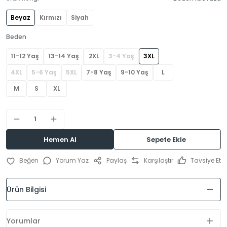
Beyaz
Kırmızı
Siyah
Beden
11-12 Yaş
13-14 Yaş
2XL
3-4 Yaş
3XL
4XL
5-6 Yaş
5XL
7-8 Yaş
9-10 Yaş
L
M
S
XL
Hemen Al
Sepete Ekle
Yorum Yaz
Paylaş
Karşılaştır
Tavsiye Et
Ürün Bilgisi
Yorumlar