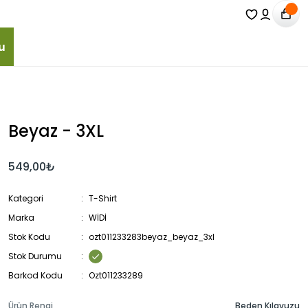
u
Beyaz - 3XL
549,00₺
Kategori
T-Shirt
Marka
WİDİ
Stok Kodu
ozt011233283beyaz_beyaz_3xl
Stok Durumu
Barkod Kodu
Ozt011233289
Ürün Rengi
Beden Kılavuzu