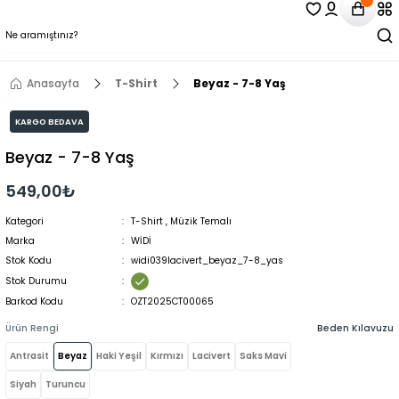
Anasayfa
T-Shirt
Beyaz - 7-8 Yaş
KARGO BEDAVA
Beyaz - 7-8 Yaş
549,00₺
Kategori
T-Shirt
,
Müzik Temalı
Marka
WİDİ
Stok Kodu
widi039lacivert_beyaz_7-8_yas
Stok Durumu
Barkod Kodu
OZT2025CT00065
Ürün Rengi
Beden Kılavuzu
Antrasit
Beyaz
Haki Yeşil
Kırmızı
Lacivert
Saks Mavi
Siyah
Turuncu