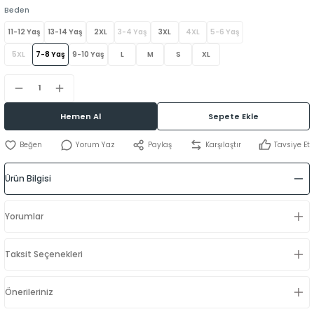
Beden
11-12 Yaş
13-14 Yaş
2XL
3-4 Yaş
3XL
4XL
5-6 Yaş
5XL
7-8 Yaş
9-10 Yaş
L
M
S
XL
Hemen Al
Sepete Ekle
Yorum Yaz
Paylaş
Karşılaştır
Tavsiye Et
Ürün Bilgisi
Yorumlar
Taksit Seçenekleri
Önerileriniz