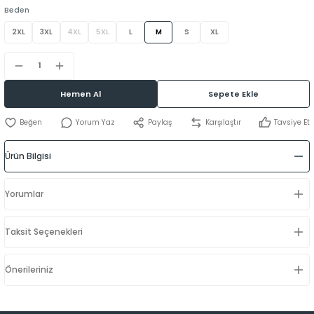
Beden
2XL
3XL
4XL
5XL
L
M
S
XL
Hemen Al
Sepete Ekle
Yorum Yaz
Paylaş
Karşılaştır
Tavsiye Et
Ürün Bilgisi
Yorumlar
Taksit Seçenekleri
Önerileriniz