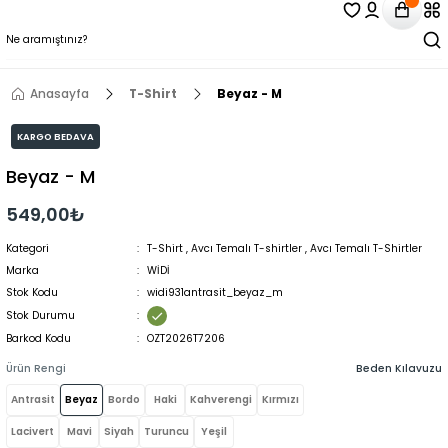
Anasayfa
T-Shirt
Beyaz - M
KARGO BEDAVA
Beyaz - M
549,00₺
Kategori
T-Shirt
,
Avcı Temalı T-shirtler
,
Avcı Temalı T-Shirtler
Marka
WİDİ
Stok Kodu
widi931antrasit_beyaz_m
Stok Durumu
Barkod Kodu
OZT2026T7206
Ürün Rengi
Beden Kılavuzu
Antrasit
Beyaz
Bordo
Haki
Kahverengi
Kırmızı
Lacivert
Mavi
Siyah
Turuncu
Yeşil