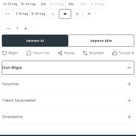
11-12 Yaş
13-14 Yaş
2XL
3-4 Yaş
3XL
4XL
5-6 Yaş
5XL
7-8 Yaş
9-10 Yaş
L
M
S
XL
Hemen Al
Sepete Ekle
Yorum Yaz
Paylaş
Karşılaştır
Tavsiye Et
Ürün Bilgisi
Yorumlar
Taksit Seçenekleri
Önerileriniz