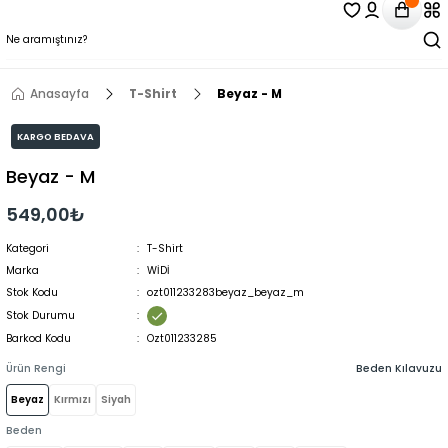
Anasayfa
T-Shirt
Beyaz - M
KARGO BEDAVA
Beyaz - M
549,00₺
Kategori
T-Shirt
Marka
WİDİ
Stok Kodu
ozt011233283beyaz_beyaz_m
Stok Durumu
Barkod Kodu
Ozt011233285
Ürün Rengi
Beden Kılavuzu
Beyaz
Kırmızı
Siyah
Beden