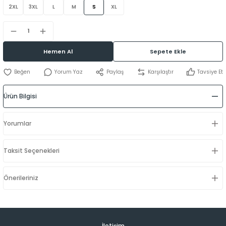
2XL
3XL
L
M
S
XL
Hemen Al
Sepete Ekle
Yorum Yaz
Paylaş
Karşılaştır
Tavsiye Et
Ürün Bilgisi
Yorumlar
Taksit Seçenekleri
Önerileriniz