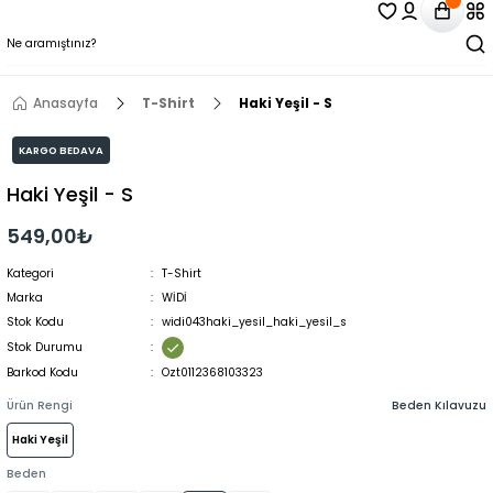
Anasayfa
T-Shirt
Haki Yeşil - S
KARGO BEDAVA
Haki Yeşil - S
549,00₺
Kategori
T-Shirt
Marka
WİDİ
Stok Kodu
widi043haki_yesil_haki_yesil_s
Stok Durumu
Barkod Kodu
Ozt0112368103323
Ürün Rengi
Beden Kılavuzu
Haki Yeşil
Beden