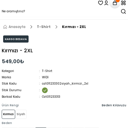
Anasayfa
T-Shirt
Kırmızı - 2XL
KARGO BEDAVA
Kırmızı - 2XL
549,00₺
Kategori
T-Shirt
Marka
WİDİ
Stok Kodu
ozt011233302siyah_kirmizi_2xl
Stok Durumu
Barkod Kodu
Ozt011233313
Ürün Rengi
Beden Kılavuzu
Kırmızı
Siyah
Beden