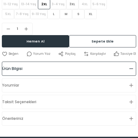
11-12 Yaş
13-14 Yaş
2XL
3-4 Yaş
3XL
4XL
5-6 Yaş
5XL
7-8 Yaş
9-10 Yaş
L
M
S
XL
Hemen Al
Sepete Ekle
Yorum Yaz
Paylaş
Karşılaştır
Tavsiye Et
Ürün Bilgisi
Yorumlar
Taksit Seçenekleri
Önerileriniz