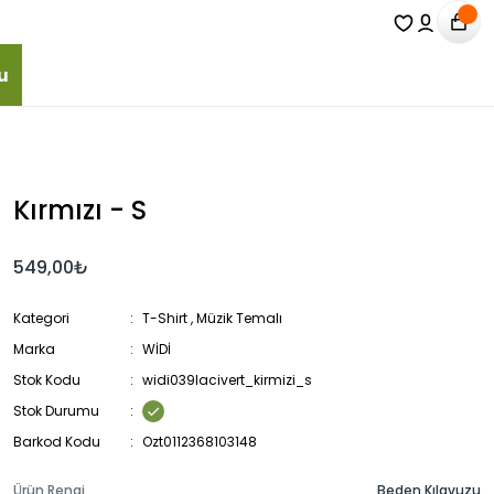
u
Kırmızı - S
549,00₺
Kategori
T-Shirt
,
Müzik Temalı
Marka
WİDİ
Stok Kodu
widi039lacivert_kirmizi_s
Stok Durumu
Barkod Kodu
Ozt0112368103148
Ürün Rengi
Beden Kılavuzu