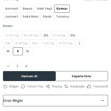
Antrasit
Beyaz
Haki Yeşil
Kırmızı
Lacivert
Saks Mavi
Siyah
Turuncu
Beden
11-12 Yaş
13-14 Yaş
2XL
3-4 Yaş
3XL
4XL
5-6 Yaş
5XL
7-8 Yaş
9-10 Yaş
L
M
S
XL
Hemen Al
Sepete Ekle
Yorum Yaz
Paylaş
Karşılaştır
Tavsiye Et
Ürün Bilgisi