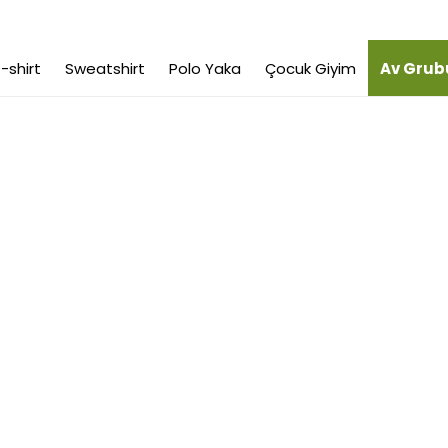
-shirt
Sweatshirt
Polo Yaka
Çocuk Giyim
Av Grub