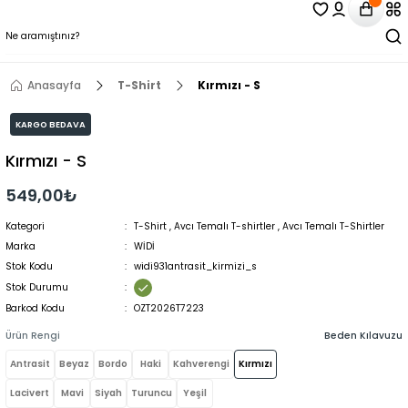
Anasayfa
T-Shirt
Kırmızı - S
KARGO BEDAVA
Kırmızı - S
549,00₺
Kategori
T-Shirt
,
Avcı Temalı T-shirtler
,
Avcı Temalı T-Shirtler
Marka
WİDİ
Stok Kodu
widi931antrasit_kirmizi_s
Stok Durumu
Barkod Kodu
OZT2026T7223
Ürün Rengi
Beden Kılavuzu
Antrasit
Beyaz
Bordo
Haki
Kahverengi
Kırmızı
Lacivert
Mavi
Siyah
Turuncu
Yeşil