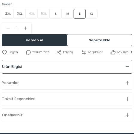
Beden
2XL
3XL
4XL
5XL
L
M
S
XL
Hemen Al
Sepete Ekle
Yorum Yaz
Paylaş
Karşılaştır
Tavsiye Et
Ürün Bilgisi
Yorumlar
Taksit Seçenekleri
Önerileriniz