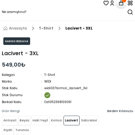
Anasayfa
T-Shirt
Lacivert - 3XL
KARGO BEDAVA
Lacivert - 3XL
549,00₺
Kategori
T-Shirt
Marka
WİDİ
Stok Kodu
widi037kirmizi_lacivert_3xl
Stok Durumu
Barkod Kodu
Ozt0112368103061
Ürün Rengi
Beden Kılavuzu
Antrasit
Beyaz
Haki Yeşil
Kırmızı
Lacivert
Saks Mavi
Siyah
Turuncu