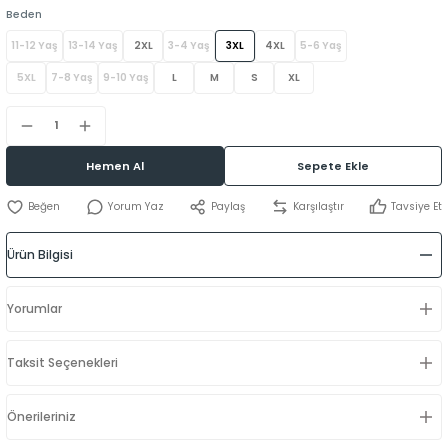
Beden
11-12 Yaş
13-14 Yaş
2XL
3-4 Yaş
3XL
4XL
5-6 Yaş
5XL
7-8 Yaş
9-10 Yaş
L
M
S
XL
Hemen Al
Sepete Ekle
Yorum Yaz
Paylaş
Karşılaştır
Tavsiye Et
Ürün Bilgisi
Yorumlar
Taksit Seçenekleri
Önerileriniz