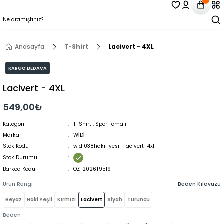
Anasayfa
T-Shirt
Lacivert - 4XL
KARGO BEDAVA
Lacivert - 4XL
549,00₺
Kategori
T-Shirt
,
Spor Temalı
Marka
WİDİ
Stok Kodu
widi038haki_yesil_lacivert_4xl
Stok Durumu
Barkod Kodu
OZT2026T9519
Ürün Rengi
Beden Kılavuzu
Beyaz
Haki Yeşil
Kırmızı
Lacivert
Siyah
Turuncu
Beden