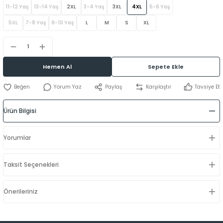
11-12 Yaş
13-14 Yaş
2XL
3-4 Yaş
3XL
4XL
5-6 Yaş
5XL
7-8 Yaş
9-10 Yaş
L
M
S
XL
Hemen Al
Sepete Ekle
Yorum Yaz
Paylaş
Karşılaştır
Tavsiye Et
Ürün Bilgisi
Yorumlar
Taksit Seçenekleri
Önerileriniz