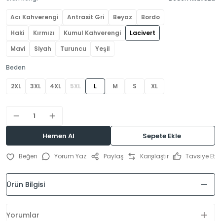
Acı Kahverengi
Antrasit Gri
Beyaz
Bordo
Haki
Kırmızı
Kumul Kahverengi
Lacivert
Mavi
Siyah
Turuncu
Yeşil
Beden
2XL
3XL
4XL
5XL
L
M
S
XL
Hemen Al
Sepete Ekle
Yorum Yaz
Paylaş
Karşılaştır
Tavsiye Et
Ürün Bilgisi
Yorumlar