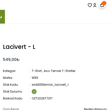
u
Lacivert - L
549,00₺
Kategori
T-Shirt
,
Avcı Temalı T-Shirtler
Marka
WİDİ
Stok Kodu
widi935kirmizi_lacivert_l
Stok Durumu
Barkod Kodu
OZT2026T7317
Ürün Rengi
Beden Kılavuzu