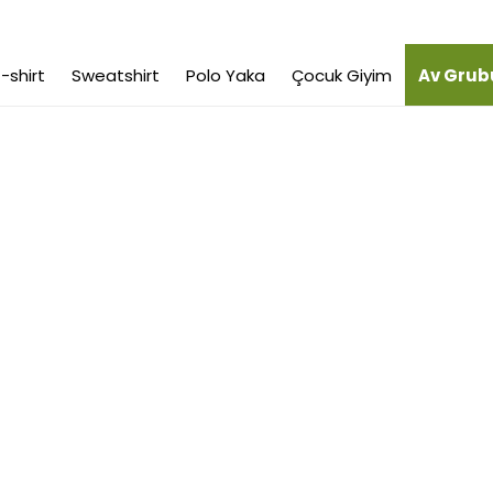
-shirt
Sweatshirt
Polo Yaka
Çocuk Giyim
Av Grub