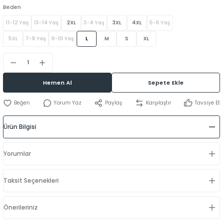
Beden
11-12 Yaş
13-14 Yaş
2XL
3-4 Yaş
3XL
4XL
5-6 Yaş
5XL
7-8 Yaş
9-10 Yaş
L
M
S
XL
Hemen Al
Sepete Ekle
Yorum Yaz
Paylaş
Karşılaştır
Tavsiye Et
Ürün Bilgisi
Yorumlar
Taksit Seçenekleri
Önerileriniz