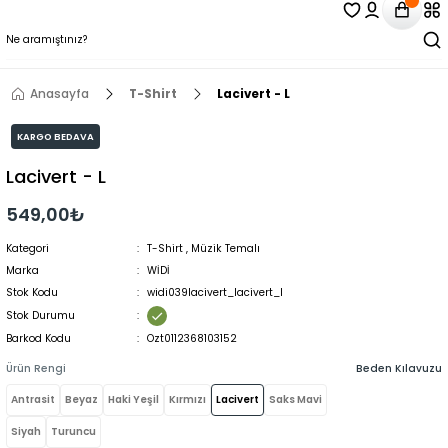
Anasayfa
T-Shirt
Lacivert - L
KARGO BEDAVA
Lacivert - L
549,00₺
Kategori
T-Shirt
,
Müzik Temalı
Marka
WİDİ
Stok Kodu
widi039lacivert_lacivert_l
Stok Durumu
Barkod Kodu
Ozt0112368103152
Ürün Rengi
Beden Kılavuzu
Antrasit
Beyaz
Haki Yeşil
Kırmızı
Lacivert
Saks Mavi
Siyah
Turuncu