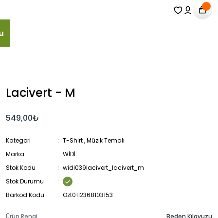
u
Lacivert - M
549,00₺
Kategori
T-Shirt
,
Müzik Temalı
Marka
WİDİ
Stok Kodu
widi039lacivert_lacivert_m
Stok Durumu
Barkod Kodu
Ozt0112368103153
Ürün Rengi
Beden Kılavuzu