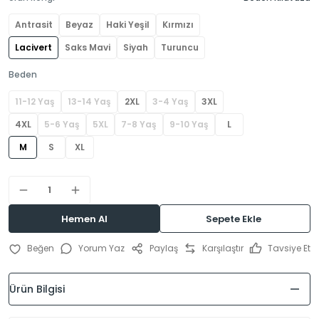
Antrasit
Beyaz
Haki Yeşil
Kırmızı
Lacivert
Saks Mavi
Siyah
Turuncu
Beden
11-12 Yaş
13-14 Yaş
2XL
3-4 Yaş
3XL
4XL
5-6 Yaş
5XL
7-8 Yaş
9-10 Yaş
L
M
S
XL
Hemen Al
Sepete Ekle
Yorum Yaz
Paylaş
Karşılaştır
Tavsiye Et
Ürün Bilgisi