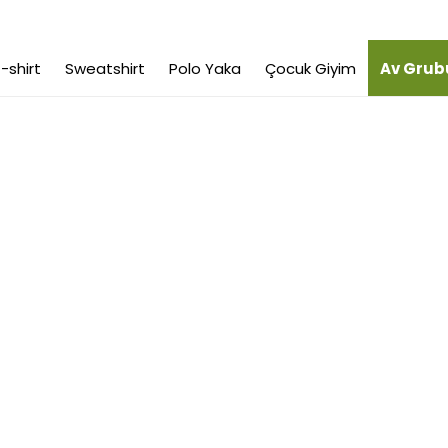
-shirt
Sweatshirt
Polo Yaka
Çocuk Giyim
Av Grub