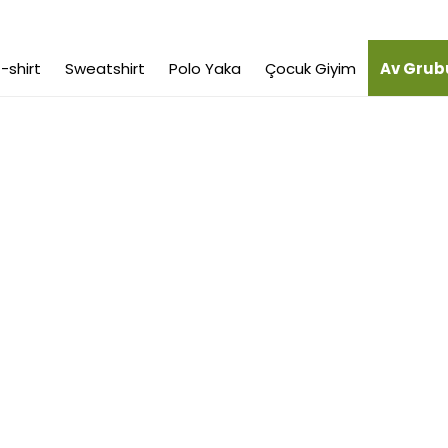
-shirt
Sweatshirt
Polo Yaka
Çocuk Giyim
Av Grub