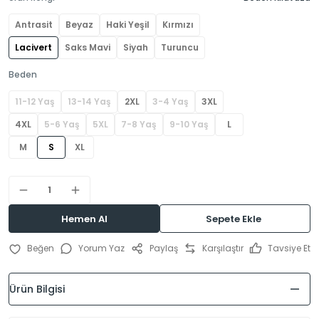
Antrasit
Beyaz
Haki Yeşil
Kırmızı
Lacivert
Saks Mavi
Siyah
Turuncu
Beden
11-12 Yaş
13-14 Yaş
2XL
3-4 Yaş
3XL
4XL
5-6 Yaş
5XL
7-8 Yaş
9-10 Yaş
L
M
S
XL
Hemen Al
Sepete Ekle
Yorum Yaz
Paylaş
Karşılaştır
Tavsiye Et
Ürün Bilgisi