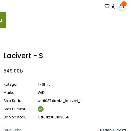
u
Lacivert - S
549,00₺
Kategori
T-Shirt
Marka
WİDİ
Stok Kodu
widi037kirmizi_lacivert_s
Stok Durumu
Barkod Kodu
Ozt0112368103058
Ürün Rengi
Beden Kılavuzu