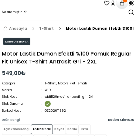
Anasayfa
T-Shirt
Motor Lastik Duman Efektli %100 Pa
KARGO BEDAVA
Motor Lastik Duman Efektli %100 Pamuk Regular
Fit Unisex T-Shirt Antrasit Gri - 2XL
549,00₺
Kategori
T-Shirt
,
Motorsiklet Temalı
Marka
WİDİ
Stok Kodu
widi1120mavi_antrasit_gri_2xl
Stok Durumu
Barkod Kodu
OZ2026T1892
Ürün Rengi
Beden Kılavuzu
Açık Kahverengi
Antrasit Gri
Beyaz
Bordo
Ekru