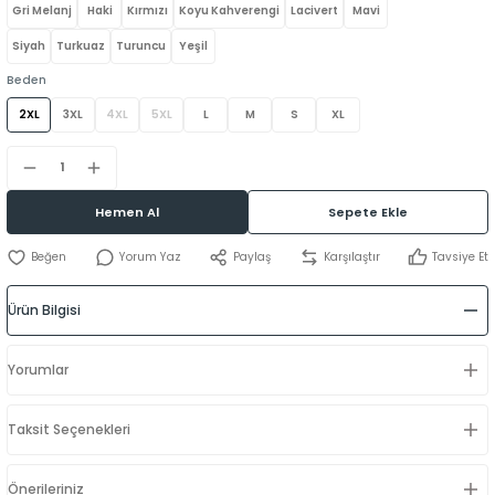
Gri Melanj
Haki
Kırmızı
Koyu Kahverengi
Lacivert
Mavi
Siyah
Turkuaz
Turuncu
Yeşil
Beden
2XL
3XL
4XL
5XL
L
M
S
XL
Hemen Al
Sepete Ekle
Yorum Yaz
Paylaş
Karşılaştır
Tavsiye Et
Ürün Bilgisi
Yorumlar
Taksit Seçenekleri
Önerileriniz