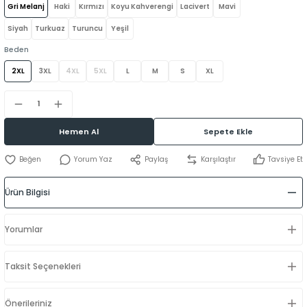
Gri Melanj
Haki
Kırmızı
Koyu Kahverengi
Lacivert
Mavi
Siyah
Turkuaz
Turuncu
Yeşil
Beden
2XL
3XL
4XL
5XL
L
M
S
XL
Hemen Al
Sepete Ekle
Yorum Yaz
Paylaş
Karşılaştır
Tavsiye Et
Ürün Bilgisi
Yorumlar
Taksit Seçenekleri
Önerileriniz