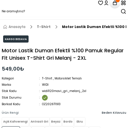
Anasayfa
T-Shirt
Motor Lastik Duman Efektli %100 P
KARGO BEDAVA
Motor Lastik Duman Efektli %100 Pamuk Regular
Fit Unisex T-Shirt Gri Melanj - 2XL
549,00₺
Kategori
T-Shirt
,
Motorsiklet Temalı
Marka
WİDİ
Stok Kodu
widi1120mavi_gri_melanj_2xl
Stok Durumu
Barkod Kodu
OZ2026T1913
Ürün Rengi
Beden Kılavuzu
Açık Kahverengi
Antrasit Gri
Beyaz
Bordo
Ekru