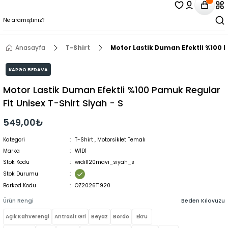
Anasayfa
T-Shirt
Motor Lastik Duman Efektli %100 P
KARGO BEDAVA
Motor Lastik Duman Efektli %100 Pamuk Regular
Fit Unisex T-Shirt Siyah - S
549,00₺
Kategori
T-Shirt
,
Motorsiklet Temalı
Marka
WİDİ
Stok Kodu
widi1120mavi_siyah_s
Stok Durumu
Barkod Kodu
OZ2026T1920
Ürün Rengi
Beden Kılavuzu
Açık Kahverengi
Antrasit Gri
Beyaz
Bordo
Ekru