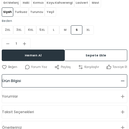
Gri Melanj
Haki
Kırmızı
Koyu Kahverengi
Lacivert
Mavi
Siyah
Turkuaz
Turuncu
Yeşil
Beden
2XL
3XL
4XL
5XL
L
M
S
XL
Hemen Al
Sepete Ekle
Yorum Yaz
Paylaş
Karşılaştır
Tavsiye Et
Ürün Bilgisi
Yorumlar
Taksit Seçenekleri
Önerileriniz