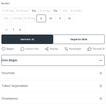
Beden
11-12 Yaş
13-14 Yaş
2XL
3-4 Yaş
3XL
4XL
5-6 Yaş
5XL
7-8 Yaş
9-10 Yaş
L
M
S
XL
Hemen Al
Sepete Ekle
Yorum Yaz
Paylaş
Karşılaştır
Tavsiye Et
Ürün Bilgisi
Yorumlar
Taksit Seçenekleri
Önerileriniz