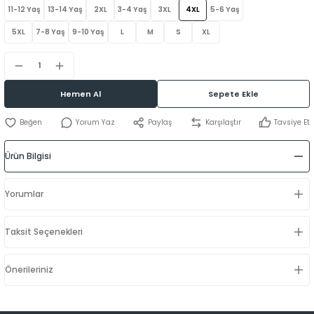
11-12 Yaş
13-14 Yaş
2XL
3-4 Yaş
3XL
4XL
5-6 Yaş
5XL
7-8 Yaş
9-10 Yaş
L
M
S
XL
Hemen Al
Sepete Ekle
Yorum Yaz
Paylaş
Karşılaştır
Tavsiye Et
Ürün Bilgisi
Yorumlar
Taksit Seçenekleri
Önerileriniz