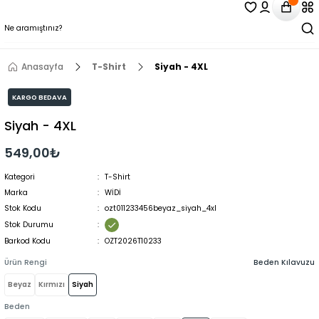
Anasayfa
T-Shirt
Siyah - 4XL
KARGO BEDAVA
Siyah - 4XL
549,00₺
Kategori
T-Shirt
Marka
WİDİ
Stok Kodu
ozt011233456beyaz_siyah_4xl
Stok Durumu
Barkod Kodu
OZT2026T10233
Ürün Rengi
Beden Kılavuzu
Beyaz
Kırmızı
Siyah
Beden