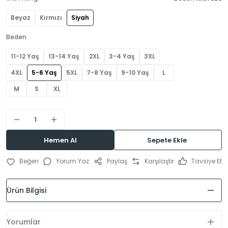
Beyaz
Kırmızı
Siyah
Beden
11-12 Yaş
13-14 Yaş
2XL
3-4 Yaş
3XL
4XL
5-6 Yaş
5XL
7-8 Yaş
9-10 Yaş
L
M
S
XL
Hemen Al
Sepete Ekle
Yorum Yaz
Paylaş
Karşılaştır
Tavsiye Et
Ürün Bilgisi
Yorumlar