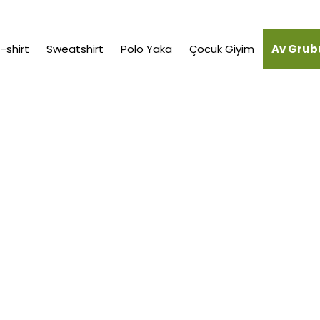
-shirt
Sweatshirt
Polo Yaka
Çocuk Giyim
Av Grub