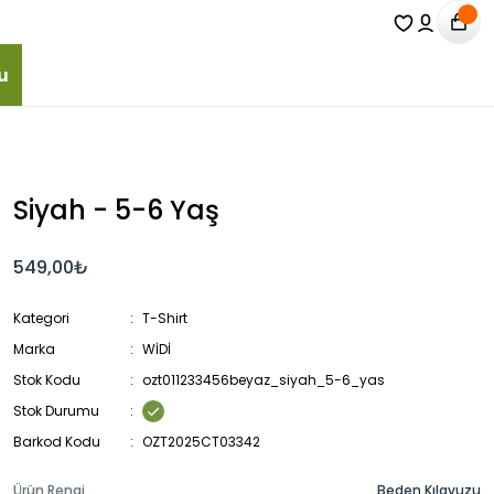
u
Siyah - 5-6 Yaş
549,00₺
Kategori
T-Shirt
Marka
WİDİ
Stok Kodu
ozt011233456beyaz_siyah_5-6_yas
Stok Durumu
Barkod Kodu
OZT2025CT03342
Ürün Rengi
Beden Kılavuzu