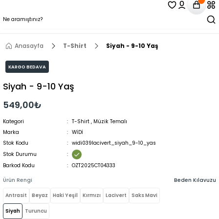
Anasayfa
T-Shirt
Siyah - 9-10 Yaş
KARGO BEDAVA
Siyah - 9-10 Yaş
549,00₺
Kategori
T-Shirt
,
Müzik Temalı
Marka
WİDİ
Stok Kodu
widi039lacivert_siyah_9-10_yas
Stok Durumu
Barkod Kodu
OZT2025CT04333
Ürün Rengi
Beden Kılavuzu
Antrasit
Beyaz
Haki Yeşil
Kırmızı
Lacivert
Saks Mavi
Siyah
Turuncu