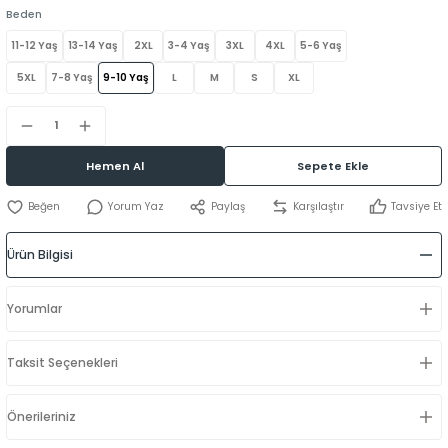
Beden
11-12 Yaş
13-14 Yaş
2XL
3-4 Yaş
3XL
4XL
5-6 Yaş
5XL
7-8 Yaş
9-10 Yaş
L
M
S
XL
Hemen Al
Sepete Ekle
Yorum Yaz
Paylaş
Karşılaştır
Tavsiye Et
Ürün Bilgisi
Yorumlar
Taksit Seçenekleri
Önerileriniz