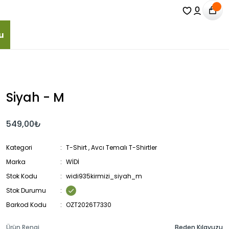
u
Siyah - M
549,00₺
Kategori
T-Shirt
,
Avcı Temalı T-Shirtler
Marka
WİDİ
Stok Kodu
widi935kirmizi_siyah_m
Stok Durumu
Barkod Kodu
OZT2026T7330
Ürün Rengi
Beden Kılavuzu