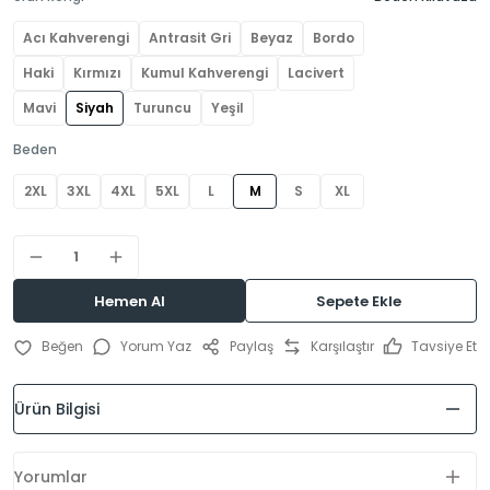
Acı Kahverengi
Antrasit Gri
Beyaz
Bordo
Haki
Kırmızı
Kumul Kahverengi
Lacivert
Mavi
Siyah
Turuncu
Yeşil
Beden
2XL
3XL
4XL
5XL
L
M
S
XL
Hemen Al
Sepete Ekle
Yorum Yaz
Paylaş
Karşılaştır
Tavsiye Et
Ürün Bilgisi
Yorumlar