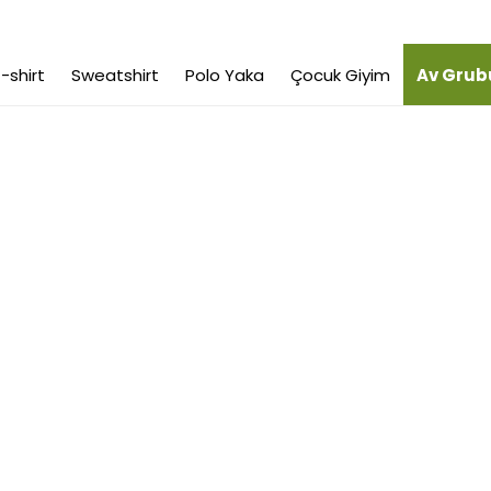
-shirt
Sweatshirt
Polo Yaka
Çocuk Giyim
Av Grub