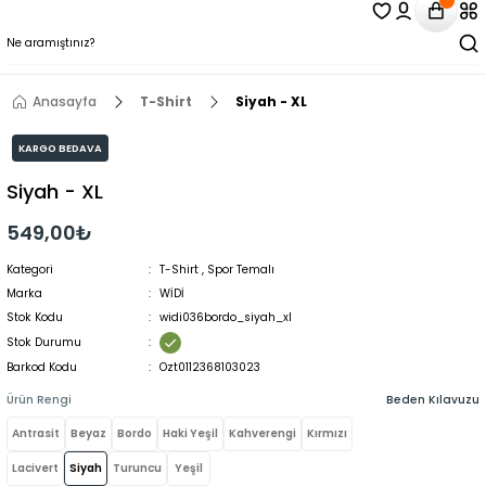
Anasayfa
T-Shirt
Siyah - XL
KARGO BEDAVA
Siyah - XL
549,00₺
Kategori
T-Shirt
,
Spor Temalı
Marka
WİDİ
Stok Kodu
widi036bordo_siyah_xl
Stok Durumu
Barkod Kodu
Ozt0112368103023
Ürün Rengi
Beden Kılavuzu
Antrasit
Beyaz
Bordo
Haki Yeşil
Kahverengi
Kırmızı
Lacivert
Siyah
Turuncu
Yeşil