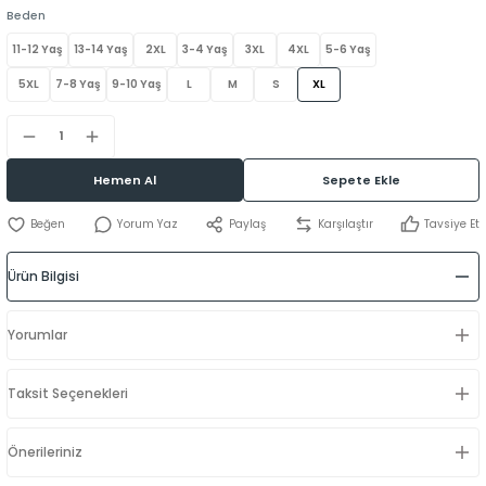
Beden
11-12 Yaş
13-14 Yaş
2XL
3-4 Yaş
3XL
4XL
5-6 Yaş
5XL
7-8 Yaş
9-10 Yaş
L
M
S
XL
Hemen Al
Sepete Ekle
Yorum Yaz
Paylaş
Karşılaştır
Tavsiye Et
Ürün Bilgisi
Yorumlar
Taksit Seçenekleri
Önerileriniz