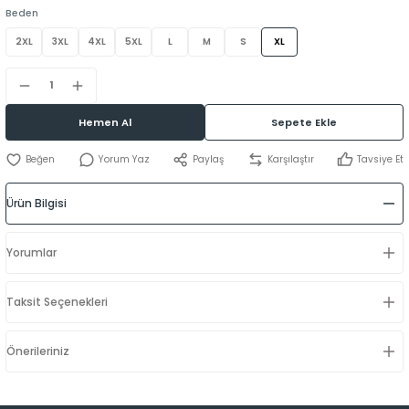
Beden
2XL
3XL
4XL
5XL
L
M
S
XL
Hemen Al
Sepete Ekle
Yorum Yaz
Paylaş
Karşılaştır
Tavsiye Et
Ürün Bilgisi
Yorumlar
Taksit Seçenekleri
Önerileriniz