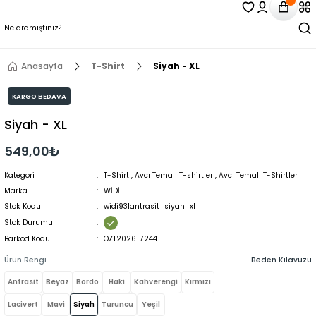
Anasayfa
T-Shirt
Siyah - XL
KARGO BEDAVA
Siyah - XL
549,00₺
Kategori
T-Shirt
,
Avcı Temalı T-shirtler
,
Avcı Temalı T-Shirtler
Marka
WİDİ
Stok Kodu
widi931antrasit_siyah_xl
Stok Durumu
Barkod Kodu
OZT2026T7244
Ürün Rengi
Beden Kılavuzu
Antrasit
Beyaz
Bordo
Haki
Kahverengi
Kırmızı
Lacivert
Mavi
Siyah
Turuncu
Yeşil