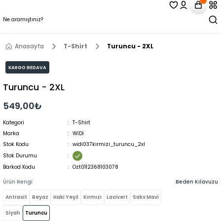
Anasayfa
T-Shirt
Turuncu - 2XL
KARGO BEDAVA
Turuncu - 2XL
549,00₺
Kategori
T-Shirt
Marka
WİDİ
Stok Kodu
widi037kirmizi_turuncu_2xl
Stok Durumu
Barkod Kodu
Ozt0112368103078
Ürün Rengi
Beden Kılavuzu
Antrasit
Beyaz
Haki Yeşil
Kırmızı
Lacivert
Saks Mavi
Siyah
Turuncu