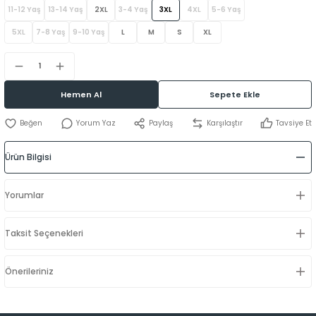
11-12 Yaş
13-14 Yaş
2XL
3-4 Yaş
3XL
4XL
5-6 Yaş
5XL
7-8 Yaş
9-10 Yaş
L
M
S
XL
Hemen Al
Sepete Ekle
Yorum Yaz
Paylaş
Karşılaştır
Tavsiye Et
Ürün Bilgisi
Yorumlar
Taksit Seçenekleri
Önerileriniz