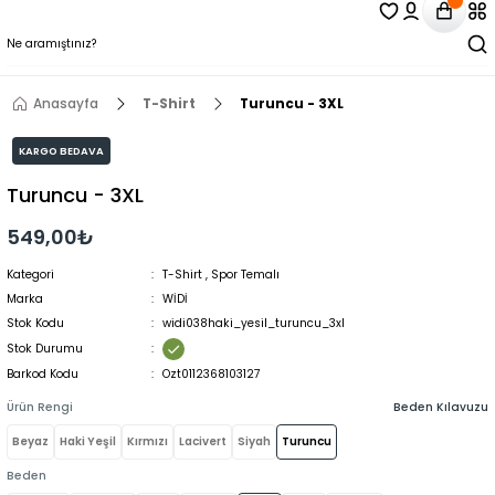
Anasayfa
T-Shirt
Turuncu - 3XL
KARGO BEDAVA
Turuncu - 3XL
549,00₺
Kategori
T-Shirt
,
Spor Temalı
Marka
WİDİ
Stok Kodu
widi038haki_yesil_turuncu_3xl
Stok Durumu
Barkod Kodu
Ozt0112368103127
Ürün Rengi
Beden Kılavuzu
Beyaz
Haki Yeşil
Kırmızı
Lacivert
Siyah
Turuncu
Beden