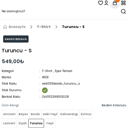
Anasayfa
T-Shirt
Turuncu - S
KARGO BEDAVA
Turuncu - S
549,00₺
Kategori
T-Shirt
,
Spor Temalı
Marka
WİDİ
Stok Kodu
widi036bordo_turuncu_s
Stok Durumu
Barkod Kodu
Ozt0112368103028
Ürün Rengi
Beden Kılavuzu
Antrasit
Beyaz
Bordo
Haki Yeşil
Kahverengi
Kırmızı
Lacivert
Siyah
Turuncu
Yeşil