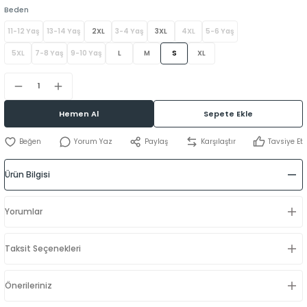
Beden
11-12 Yaş
13-14 Yaş
2XL
3-4 Yaş
3XL
4XL
5-6 Yaş
5XL
7-8 Yaş
9-10 Yaş
L
M
S
XL
Hemen Al
Sepete Ekle
Yorum Yaz
Paylaş
Karşılaştır
Tavsiye Et
Ürün Bilgisi
Yorumlar
Taksit Seçenekleri
Önerileriniz