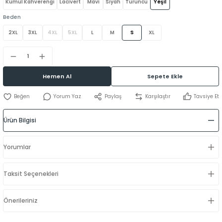
Kumul Kahverengi
Lacivert
Mavi
Siyah
Turuncu
Yeşil
Beden
2XL
3XL
4XL
5XL
L
M
S
XL
Hemen Al
Sepete Ekle
Yorum Yaz
Paylaş
Karşılaştır
Tavsiye Et
Ürün Bilgisi
Yorumlar
Taksit Seçenekleri
Önerileriniz