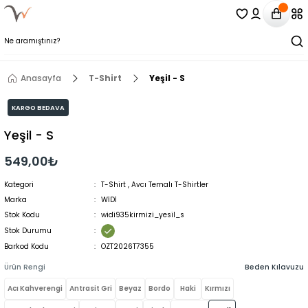
Anasayfa
T-Shirt
Yeşil - S
KARGO BEDAVA
Yeşil - S
549,00₺
Kategori
T-Shirt
,
Avcı Temalı T-Shirtler
Marka
WİDİ
Stok Kodu
widi935kirmizi_yesil_s
Stok Durumu
Barkod Kodu
OZT2026T7355
Ürün Rengi
Beden Kılavuzu
Acı Kahverengi
Antrasit Gri
Beyaz
Bordo
Haki
Kırmızı